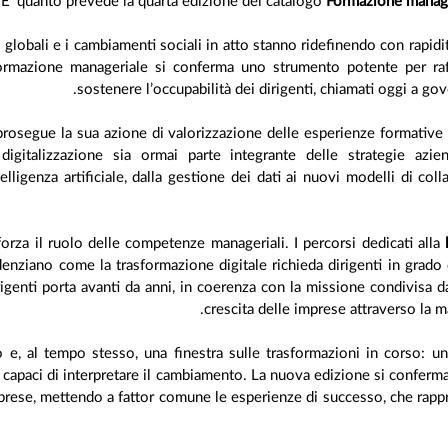
. E‘ quanto prevede la quarta edizione del catalogo
Formazione manage
i globali e i cambiamenti sociali in atto stanno ridefinendo con rap
formazione manageriale si conferma uno strumento potente per raf
sostenere l’occupabilità dei dirigenti, chiamati oggi a g
 prosegue la sua azione di valorizzazione delle esperienze formative 
gitalizzazione sia ormai parte integrante delle strategie azie
elligenza artificiale, dalla gestione dei dati ai nuovi modelli di col
rza il ruolo delle competenze manageriali. I percorsi dedicati alla
enziano come la trasformazione digitale richieda dirigenti in grado d
igenti porta avanti da anni, in coerenza con la missione condivisa 
crescita delle imprese attraverso la m
e, al tempo stesso, una finestra sulle trasformazioni in corso: u
ù capaci di interpretare il cambiamento. La nuova edizione si conferm
mprese, mettendo a fattor comune le esperienze di successo, che rappre