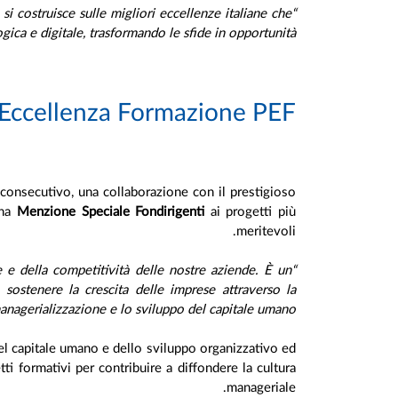
si costruisce sulle migliori eccellenze italiane che
“Il futuro del management non si improvvisa, si crea –
gica e digitale, trasformando le sfide in opportunità
 Eccellenza Formazione PEF
o consecutivo, una collaborazione con il prestigioso
una
Menzione Speciale Fondirigenti
ai progetti più
meritevoli.
 e della competitività delle nostre aziende. È un
“La formazione continua –
sostenere la crescita delle imprese attraverso la
anagerializzazione e lo sviluppo del capitale umano”.
 del capitale umano e dello sviluppo organizzativo ed
tti formativi per contribuire a diffondere la cultura
manageriale.