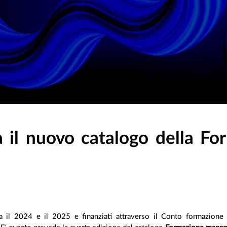
a il nuovo catalogo della F
ra il 2024 e il 2025 e finanziati attraverso il Conto formazione 