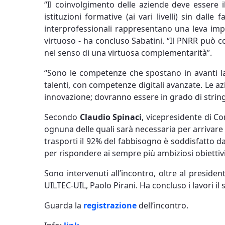
“Il coinvolgimento delle aziende deve essere i
istituzioni formative (ai vari livelli) sin dal
interprofessionali rappresentano una leva imp
virtuoso - ha concluso Sabatini. “Il PNRR può cos
nel senso di una virtuosa complementarità”.
“Sono le competenze che spostano in avanti la 
talenti, con competenze digitali avanzate. Le az
innovazione; dovranno essere in grado di stringer
Secondo
Claudio Spinaci
, vicepresidente di C
ognuna delle quali sarà necessaria per arrivare a
trasporti il 92% del fabbisogno è soddisfatto da
per rispondere ai sempre più ambiziosi obiettivi
Sono intervenuti all’incontro, oltre al presiden
UILTEC-UIL, Paolo Pirani. Ha concluso i lavori il
Guarda la
registrazione
dell’incontro.