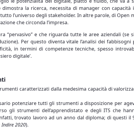
lio le potenzialità del digitale, piatto e fluido, che va a 
 dimostra la ricerca, necessita di manager con capacità i
 tutto l’universo degli stakeholder. In altre parole, di Open m
vazione che circonda l’impresa.
ra “pervasivo” e che riguarda tutte le aree aziendali (se s
duzione). Per questo diventa vitale l’analisi dei fabbisogni
cificità, in termini di competenze tecniche, spesso introv
iero digitale’.
nti
rumenti caratterizzati dalla medesima capacità di valorizza
sario potenziare tutti gli strumenti a disposizione per agev
verso gli strumenti dell’apprendistato e degli ITS che ha
infatti, trovato lavoro ad un anno dal diploma; di questi il
 Indire 2020
).