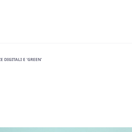
etenze digitali e ‘green’ - FD Mag
 DIGITALI E ‘GREEN’