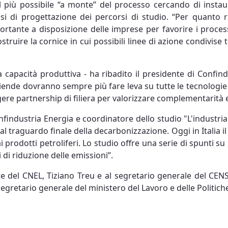
l più possibile “a monte” del processo cercando di instau
le fasi di progettazione dei percorsi di studio. “Per quant
ortante a disposizione delle imprese per favorire i proces
truire la cornice in cui possibili linee di azione condivise 
capacità produttiva - ha ribadito il presidente di Confin
iende dovranno sempre più fare leva su tutte le tecnologie d
e partnership di filiera per valorizzare complementarità e di
onfindustria Energia e coordinatore dello studio "L'industr
l traguardo finale della decarbonizzazione. Oggi in Italia il 
i prodotti petroliferi. Lo studio offre una serie di spunti 
 di riduzione delle emissioni”.
te del CNEL, Tiziano Treu e al segretario generale del CENS
 segretario generale del ministero del Lavoro e delle Politich