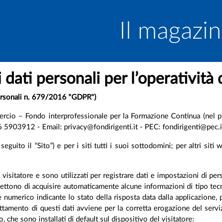
Il magazin
 dati personali per l’operatività 
personali n. 679/2016 "GDPR")
cio – Fondo interprofessionale per la Formazione Continua (nel pr
903912 - Email: privacy@fondirigenti.it - PEC: fondirigenti@pec.i
eguito il “Sito”) e per i siti tutti i suoi sottodomini; per altri siti 
visitatore e sono utilizzati per registrare dati e impostazioni di perso
ttono di acquisire automaticamente alcune informazioni di tipo tecni
dice numerico indicante lo stato della risposta data dalla applicazione,
rattamento di questi dati avviene per la corretta erogazione del serv
to, che sono installati di default sul dispositivo del visitatore: