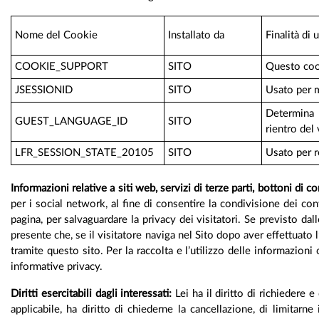
Nome del Cookie
Installato da
Finalità di u
COOKIE_SUPPORT
SITO
Questo cook
JSESSIONID
SITO
Usato per m
Determina l
GUEST_LANGUAGE_ID
SITO
rientro del 
LFR_SESSION_STATE_20105
SITO
Usato per r
Informazioni relative a siti web, servizi di terze parti, bottoni di c
per i social network, al fine di consentire la condivisione dei co
pagina, per salvaguardare la privacy dei visitatori. Se previsto da
presente che, se il visitatore naviga nel Sito dopo aver effettuato l
tramite questo sito. Per la raccolta e l’utilizzo delle informazion
informative privacy.
Diritti esercitabili dagli interessati:
Lei ha il diritto di richiedere 
applicabile, ha diritto di chiederne la cancellazione, di limitarn