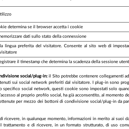
tilizzo
ie determina se il browser accetta i cookie
emorizzare dati sullo stato della connessione
a lingua preferita del visitatore. Consente al sito web di impostare
visitatore
egistrare il timestamp che determina la scadenza della sessione uten
ondivisione social/plug-in:
il Sito potrebbe contenere collegamenti ad a
ntenuti sui social network preferiti dal visitatore. I plug-in sono 
llo specifico social network, questi cookie sono impostati solo quando
’accesso al proprio profilo social, ha già acconsentito, al momento del
i ottenute per mezzo dei bottoni di condivisione social/plug-in da part
e di ricevere, in qualunque momento, informazioni in merito ai suoi dat
e il trattamento e di ricevere, in un formato strutturato, di uso co