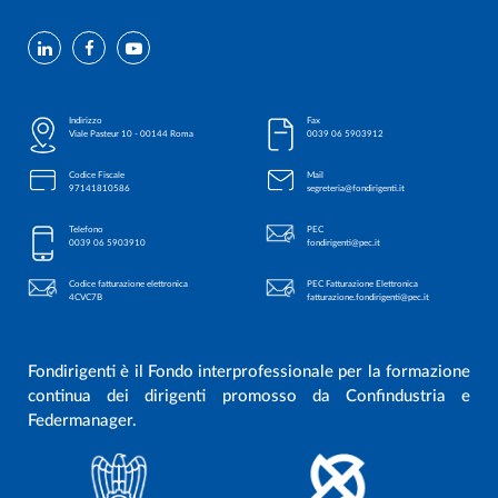
Indirizzo
Fax
Viale Pasteur 10 - 00144 Roma
0039 06 5903912
Codice Fiscale
Mail
97141810586
segreteria@fondirigenti.it
Telefono
PEC
0039 06 5903910
fondirigenti@pec.it
Codice fatturazione elettronica
PEC Fatturazione Elettronica
4CVC7B
fatturazione.fondirigenti@pec.it
Fondirigenti è il Fondo interprofessionale per la formazione
continua dei dirigenti promosso da Confindustria e
Federmanager.