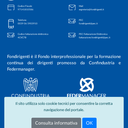
Codice Fiscale
Mail
97141810586
segreteria@fondirigenti.it
Telefono
PEC
0039 06 5903910
fondirigenti@pec.it
Codice fatturazione elettronica
PEC Fatturazione Elettronica
4CVC7B
fatturazione.fondirigenti@pec.it
Fondirigenti è il Fondo interprofessionale per la formazione
continua dei dirigenti promosso da Confindustria e
Federmanager.
Il sito utilizza solo cookie tecnici per consentire la corretta
navigazione del portale.
Consulta informativa
OK
Privacy
- Copyright © 2011-2019 Tutti i diritti riservati.