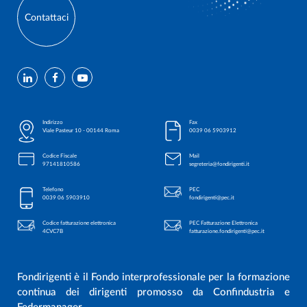
Contattaci
Indirizzo
Fax
Viale Pasteur 10 - 00144 Roma
0039 06 5903912
Codice Fiscale
Mail
97141810586
segreteria@fondirigenti.it
Telefono
PEC
0039 06 5903910
fondirigenti@pec.it
Codice fatturazione elettronica
PEC Fatturazione Elettronica
4CVC7B
fatturazione.fondirigenti@pec.it
Fondirigenti è il Fondo interprofessionale per la formazione
continua dei dirigenti promosso da Confindustria e