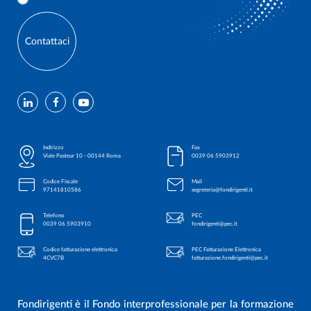
Contattaci
Indirizzo
Fax
Viale Pasteur 10 - 00144 Roma
0039 06 5903912
Codice Fiscale
Mail
97141810586
segreteria@fondirigenti.it
Telefono
PEC
0039 06 5903910
fondirigenti@pec.it
Codice fatturazione elettronica
PEC Fatturazione Elettronica
4CVC7B
fatturazione.fondirigenti@pec.it
Fondirigenti è il Fondo interprofessionale per la formazione