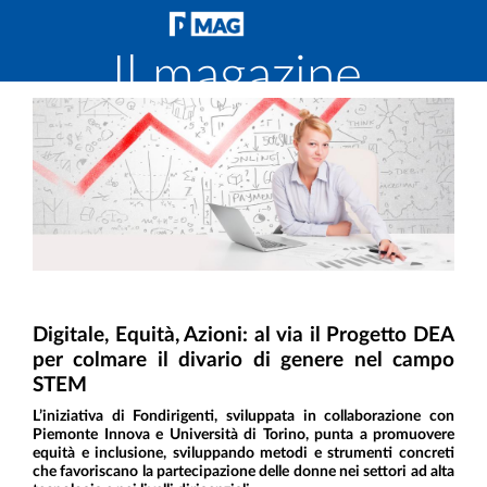
Il magazine
di
Fondirigenti
Digitale, Equità, Azioni: al via il Progetto DEA
per colmare il divario di genere nel campo
STEM
L’iniziativa di Fondirigenti, sviluppata in collaborazione con
Piemonte Innova e Università di Torino, punta a promuovere
equità e inclusione, sviluppando metodi e strumenti concreti
che favoriscano la partecipazione delle donne nei settori ad alta