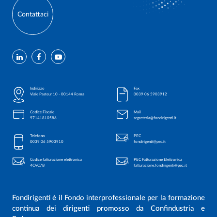
Contattaci
Indirizzo
Fax
Viale Pasteur 10 - 00144 Roma
0039 06 5903912
Codice Fiscale
Mail
97141810586
segreteria@fondirigenti.it
Telefono
PEC
0039 06 5903910
fondirigenti@pec.it
Codice fatturazione elettronica
PEC Fatturazione Elettronica
4CVC7B
fatturazione.fondirigenti@pec.it
Fondirigenti è il Fondo interprofessionale per la formazione
continua dei dirigenti promosso da Confindustria e