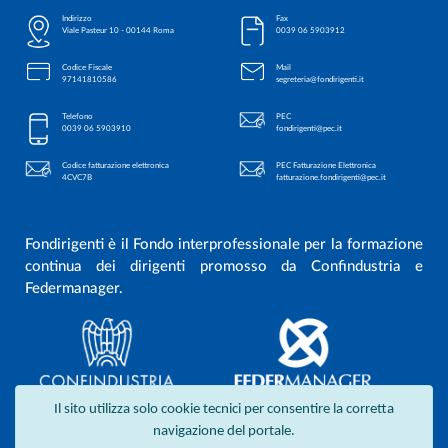
Indirizzo
Fax
Viale Pasteur 10 - 00144 Roma
0039 06 5903912
Codice Fiscale
Mail
97141810586
segreteria@fondirigenti.it
Telefono
PEC
0039 06 5903910
fondirigenti@pec.it
Codice fatturazione elettronica
PEC Fatturazione Elettronica
4CVC7B
fatturazione.fondirigenti@pec.it
Fondirigenti è il Fondo interprofessionale per la formazione
continua dei dirigenti promosso da Confindustria e
Federmanager.
Il sito utilizza solo cookie tecnici per consentire la corretta
navigazione del portale.