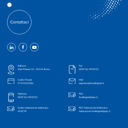
Contattaci
Indirizzo
Fax
Viale Pasteur 10 - 00144 Roma
0039 06 5903912
Codice Fiscale
Mail
97141810586
segreteria@fondirigenti.it
Telefono
PEC
0039 06 5903910
fondirigenti@pec.it
Codice fatturazione elettronica
PEC Fatturazione Elettronica
4CVC7B
fatturazione.fondirigenti@pec.it