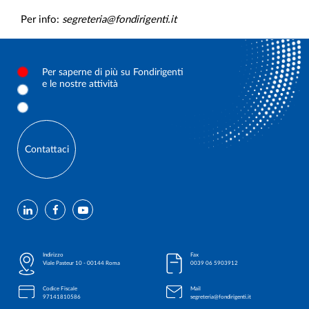
Per info:
segreteria@fondirigenti.it
Per saperne di più su Fondirigenti
e le nostre attività
Contattaci
Indirizzo
Fax
Viale Pasteur 10 - 00144 Roma
0039 06 5903912
Codice Fiscale
Mail
97141810586
segreteria@fondirigenti.it